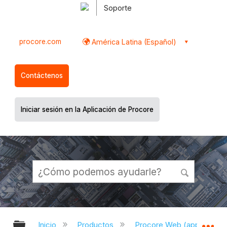
Soporte
procore.com
América Latina (Español)
Contáctenos
Iniciar sesión en la Aplicación de Procore
Expandir/contraer jerarquía global
Ex
Inicio
Productos
Procore Web (app.proco