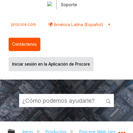
Soporte
procore.com
América Latina (Español)
Contáctenos
Iniciar sesión en la Aplicación de Procore
Expandir/contraer jerarquía global
Ex
Inicio
Productos
Procore Web (app.proco