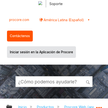
Soporte
procore.com
América Latina (Español)
Contáctenos
Iniciar sesión en la Aplicación de Procore
Expandir/contraer jerarquía global
Ex
Inicio
Productos
Procore Web (app.proco