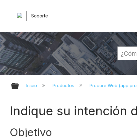
Soporte
Expandir/contraer jerarquía globa
Inicio
Productos
Procore Web (app.pr
Indique su intención d
Objetivo