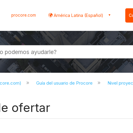
procore.com
América Latina (Español)
C
l
ocore.com)
Guía del usuario de Procore
Nivel proye
e ofertar