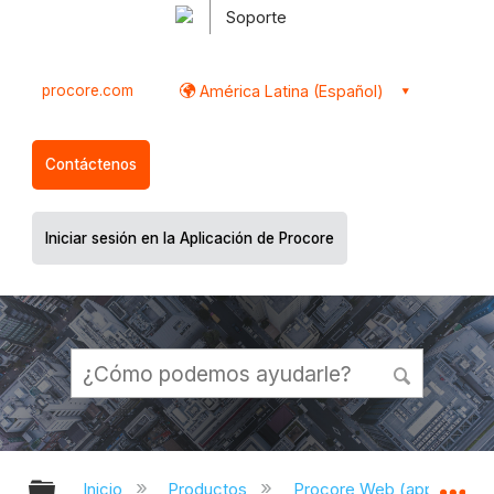
Soporte
procore.com
América Latina (Español)
Contáctenos
Iniciar sesión en la Aplicación de Procore
Expandir/contraer jerarquía global
Ex
Inicio
Productos
Procore Web (app.proco