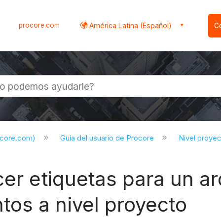
procore.com
América Latina (Español)
C
l
ocore.com)
Guía del usuario de Procore
Nivel proye
cer etiquetas para un ar
os a nivel proyecto