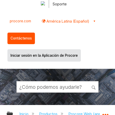
Soporte
procore.com
América Latina (Español)
Contáctenos
Iniciar sesión en la Aplicación de Procore
Expandir/contraer jerarquía global
Ex
Inicio
Productos
Procore Web (app.proco