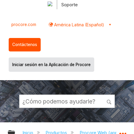
Soporte
procore.com
América Latina (Español)
Contáctenos
Iniciar sesión en la Aplicación de Procore
Expandir/contraer jerarquía global
Ex
Inicio
Productos
Procore Web (app.proco