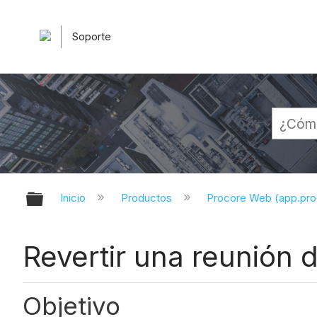
Soporte
Expandir/contraer jerarquía globa
Inicio
Productos
Procore Web (app.pr
Revertir una reunión
Objetivo