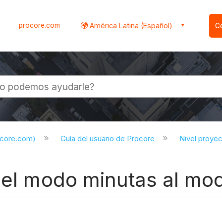
procore.com
América Latina (Español)
C
l
ocore.com)
Guía del usuario de Procore
Nivel proye
 del modo minutas al m