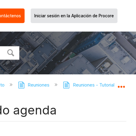
ontáctenos
Iniciar sesión en la Aplicación de Procore
cto
Reuniones
Reuniones - Tutoriales
R
Expa
odo agenda