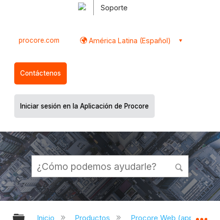
Soporte
procore.com
América Latina (Español)
Contáctenos
Iniciar sesión en la Aplicación de Procore
Expandir/contraer jerarquía global
Ex
Inicio
Productos
Procore Web (app.proco