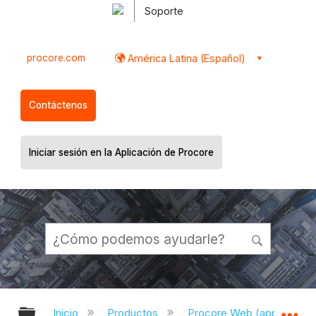
Soporte
procore.com
América Latina (Español)
Contáctenos
Iniciar sesión en la Aplicación de Procore
Expandir/contraer jerarquía global
Ex
Inicio
Productos
Procore Web (app.proco