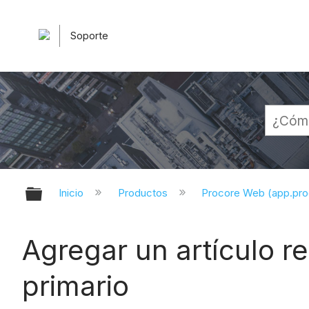
Soporte
Expandir/contraer jerarquía globa
Inicio
Productos
Procore Web (app.pr
Agregar un artículo r
primario