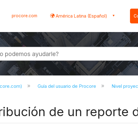
procore.com
América Latina (Español)
C
l
ocore.com)
Guía del usuario de Procore
Nivel proye
stribución de un reporte