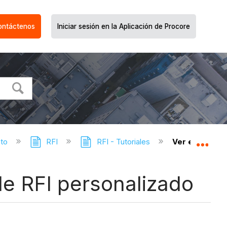
ontáctenos
Iniciar sesión en la Aplicación de Procore
cto
RFI
RFI - Tutoriales
Ver el histori
Expa
 de RFI personalizado