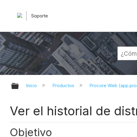
Soporte
Expandir/contraer jerarquía globa
Inicio
Productos
Procore Web (app.pr
Ver el historial de di
Objetivo