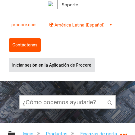
Soporte
procore.com
América Latina (Español)
Contáctenos
Iniciar sesión en la Aplicación de Procore
Expandir/contraer jerarquía global
Ex
Inicio
Productos
Finanzas de portafolio y pl