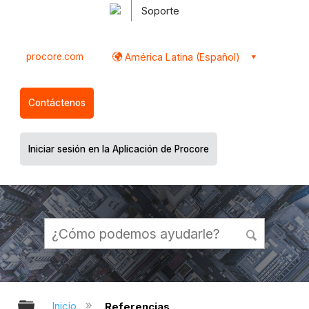
Soporte
procore.com
América Latina (Español)
Contáctenos
Iniciar sesión en la Aplicación de Procore
Expandir/contraer jerarquía global
Inicio
Referencias