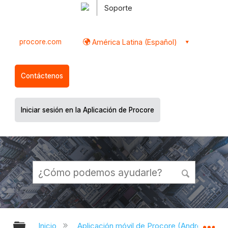
Soporte
procore.com
América Latina (Español)
Contáctenos
Iniciar sesión en la Aplicación de Procore
Expandir/contraer jerarquía global
Ex
Inicio
Aplicación móvil de Procore (Android)