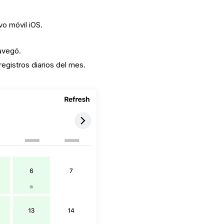
vo móvil iOS.
navegó.
registros diarios del mes.