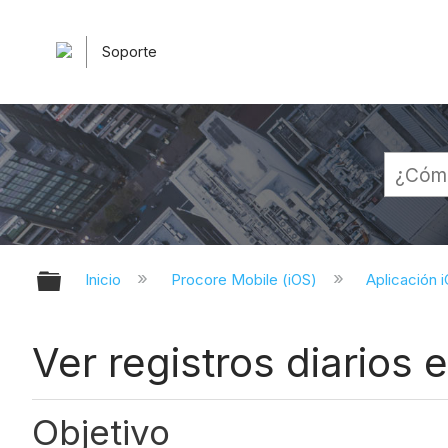
Soporte
Expandir/contraer jerarquía globa
Inicio
Procore Mobile (iOS)
Aplicación 
Ver registros diarios 
Objetivo