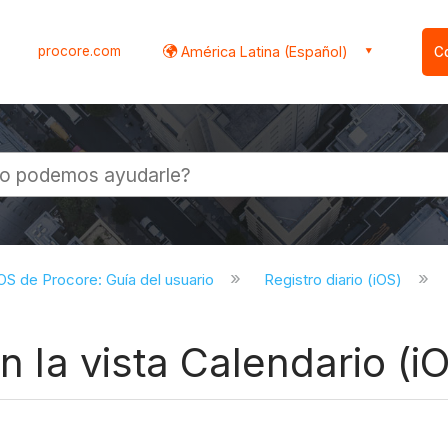
procore.com
América Latina (Español)
C
l
iOS de Procore: Guía del usuario
Registro diario (iOS)
en la vista Calendario (i