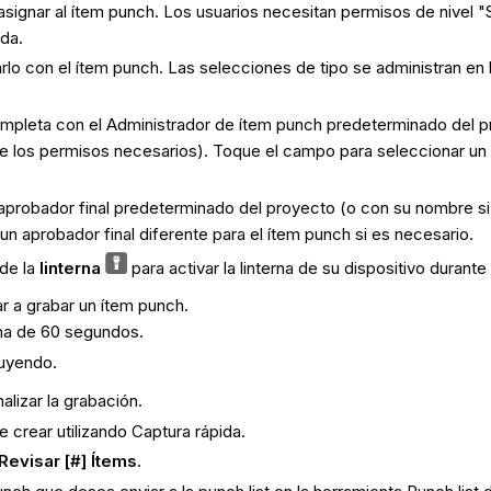
ignar al ítem punch. Los usuarios necesitan permisos de nivel "So
da.
lo con el ítem punch. Las selecciones de tipo se administran en l
pleta con el Administrador de ítem punch predeterminado del pr
e los permisos necesarios). Toque el campo para seleccionar un A
probador final predeterminado del proyecto (o con su nombre si 
 aprobador final diferente para el ítem punch si es necesario.
 de la
linterna
para activar la linterna de su dispositivo durante
 a grabar un ítem punch.
ma de 60 segundos.
ruyendo.
nalizar la grabación.
 crear utilizando Captura rápida.
Revisar [#] Ítems
.