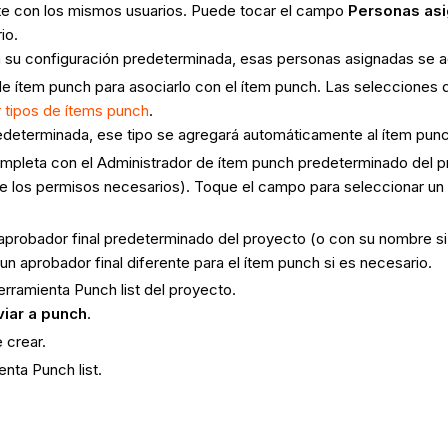
e con los mismos usuarios. Puede tocar el campo
Personas as
io.
n su configuración predeterminada, esas personas asignadas se 
 ítem punch para asociarlo con el ítem punch. Las selecciones de
 tipos de ítems punch
.
predeterminada, ese tipo se agregará automáticamente al ítem pun
pleta con el Administrador de ítem punch predeterminado del pr
e los permisos necesarios). Toque el campo para seleccionar un A
probador final predeterminado del proyecto (o con su nombre si 
 aprobador final diferente para el ítem punch si es necesario.
erramienta Punch list del proyecto.
viar a punch
.
 crear.
enta Punch list.