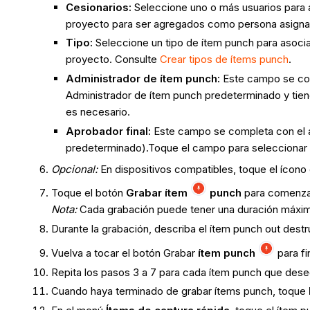
Cesionarios:
Seleccione uno o más usuarios para as
proyecto para ser agregados como persona asigna
Tipo:
Seleccione un tipo de ítem punch para asociar
proyecto. Consulte
Crear tipos de ítems punch
.
Administrador de ítem punch:
Este campo se com
Administrador de ítem punch predeterminado y tien
es necesario.
Aprobador final:
Este campo se completa con el a
predeterminado).Toque el campo para seleccionar un
Opcional:
En dispositivos compatibles, toque el ícono
Toque el botón
Grabar ítem
punch
para comenzar
Nota:
Cada grabación puede tener una duración máxi
Durante la grabación, describa el ítem punch out dest
Vuelva a tocar el botón Grabar
ítem punch
para fi
Repita los pasos 3 a 7 para cada ítem punch que desee
Cuando haya terminado de grabar ítems punch, toque