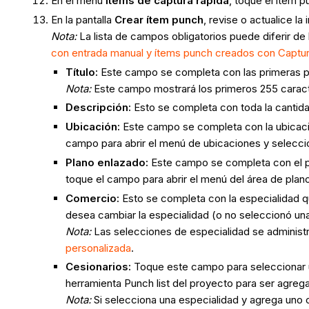
En el menú
Ítems de captura rápida
, toque el ítem p
En la pantalla
Crear ítem punch
, revise o actualice l
Nota:
La lista de campos obligatorios puede diferir de
con entrada manual y ítems punch creados con Captur
Título:
Este campo se completa con las primeras pal
Nota:
Este campo mostrará los primeros 255 carac
Descripción:
Esto se completa con toda la cantidad
Ubicación:
Este campo se completa con la ubicació
campo para abrir el menú de ubicaciones y seleccio
Plano enlazado:
Este campo se completa con el pl
toque el campo para abrir el menú del área de plano
Comercio:
Esto se completa con la especialidad qu
desea cambiar la especialidad (o no seleccionó una
Nota:
Las selecciones de especialidad se administr
personalizada
.
Cesionarios:
Toque este campo para seleccionar un
herramienta Punch list del proyecto para ser agre
Nota:
Si selecciona una especialidad y agrega un