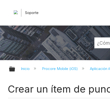
Soporte
Expandir/contraer jerarquía globa
Inicio
Procore Mobile (iOS)
Aplicación 
Crear un ítem de punc