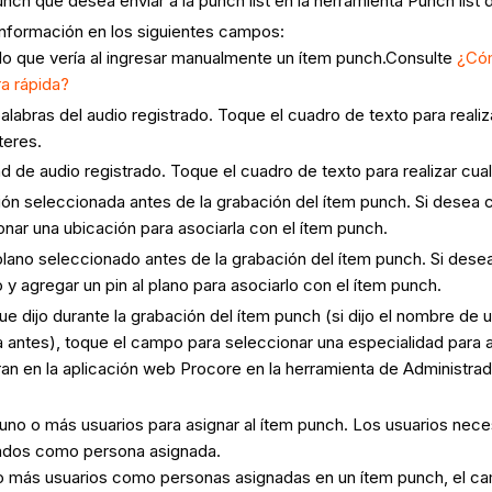
unch que desea enviar a la punch list en la herramienta Punch list 
a información en los siguientes campos:
 lo que vería al ingresar manualmente un ítem punch.Consulte
¿Cóm
a rápida?
abras del audio registrado. Toque el cuadro de texto para realiz
teres.
 de audio registrado. Toque el cuadro de texto para realizar cua
n seleccionada antes de la grabación del ítem punch. Si desea ca
nar una ubicación para asociarla con el ítem punch.
ano seleccionado antes de la grabación del ítem punch. Si desea
 y agregar un pin al plano para asociarlo con el ítem punch.
e dijo durante la grabación del ítem punch (si dijo el nombre de 
 antes), toque el campo para seleccionar una especialidad para a
an en la aplicación web Procore en la herramienta de Administra
o o más usuarios para asignar al ítem punch. Los usuarios necesi
gados como persona asignada.
o o más usuarios como personas asignadas en un ítem punch, el 