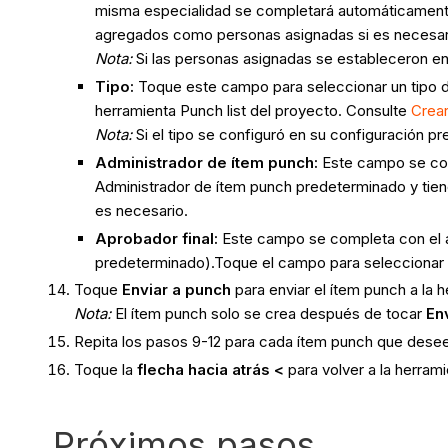
misma especialidad se completará automáticament
agregados como personas asignadas si es necesar
Nota:
Si las personas asignadas se estableceron e
Tipo:
Toque este campo para seleccionar un tipo de
herramienta Punch list del proyecto. Consulte
Crear
Nota:
Si el tipo se configuró en su configuración 
Administrador de ítem punch:
Este campo se com
Administrador de ítem punch predeterminado y tien
es necesario.
Aprobador final:
Este campo se completa con el a
predeterminado).Toque el campo para seleccionar un
Toque
Enviar a punch
para enviar el ítem punch a la h
Nota:
El ítem punch solo se crea después de tocar
En
Repita los pasos 9-12 para cada ítem punch que desee
Toque la
flecha hacia atrás <
para volver a la herrami
Próximos pasos