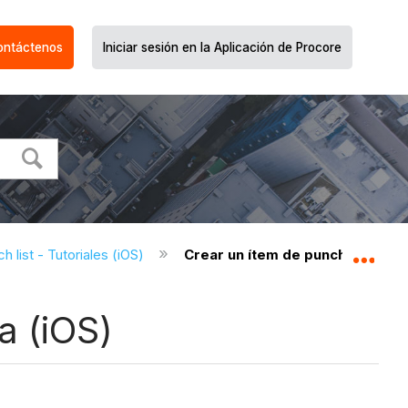
ontáctenos
Iniciar sesión en la Aplicación de Procore
h list - Tutoriales (iOS)
Crear un ítem de punch list con 
Expa
a (iOS)