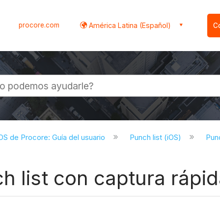
procore.com
América Latina (Español)
C
l
iOS de Procore: Guía del usuario
Punch list (iOS)
Punc
h list con captura rápid