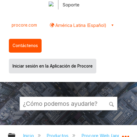
Soporte
procore.com
América Latina (Español)
Contáctenos
Iniciar sesión en la Aplicación de Procore
Expandir/contraer jerarquía global
Ex
Inicio
Productos
Procore Web (app.proco