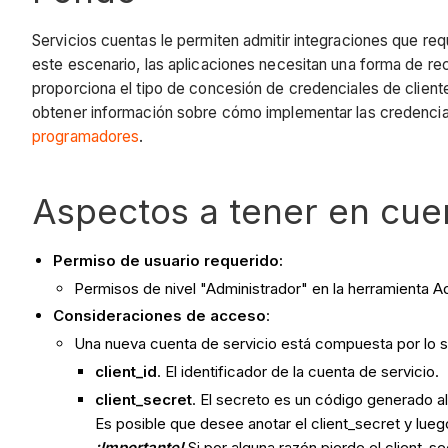
Servicios cuentas le permiten admitir integraciones que req
este escenario, las aplicaciones necesitan una forma de r
proporciona el tipo de concesión de credenciales de client
obtener información sobre cómo implementar las credenciale
programadores
.
Aspectos a tener en cue
Permiso de usuario requerido:
Permisos de nivel "Administrador" en la herramienta A
Consideraciones de acceso
:
Una nueva cuenta de servicio está compuesta por lo s
client_id
. El identificador de la cuenta de servicio.
client_secret
. El secreto es un código generado al
Es posible que desee anotar el client_secret y lueg
¡Importante!
Si por alguna razón pierde el client_