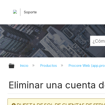
Soporte
Expandir/contraer jerarquía globa
Inicio
Productos
Procore Web (app.pr
Eliminar una cuenta d