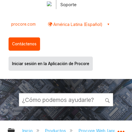
Soporte
procore.com
América Latina (Español)
Contáctenos
Iniciar sesión en la Aplicación de Procore
Expandir/contraer jerarquía global
Ex
Inicio
Productos
Procore Web (app.proco