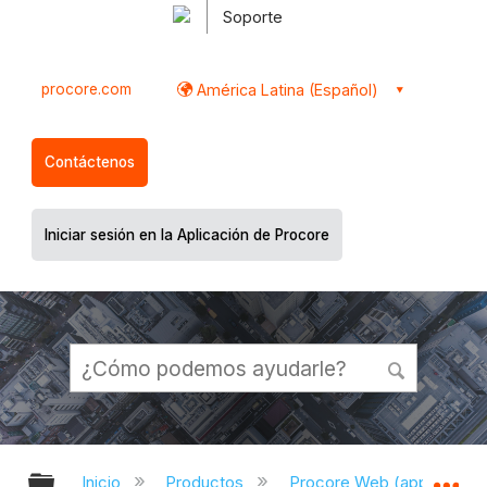
Soporte
procore.com
América Latina (Español)
Contáctenos
Iniciar sesión en la Aplicación de Procore
Expandir/contraer jerarquía global
Ex
Inicio
Productos
Procore Web (app.proco