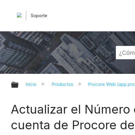
Soporte
Expandir/contraer jerarquía globa
Inicio
Productos
Procore Web (app.pr
Actualizar el Número 
cuenta de Procore d