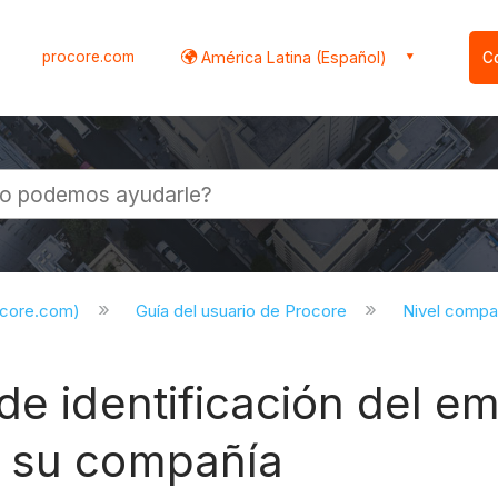
procore.com
América Latina (Español)
C
l
ocore.com)
Guía del usuario de Procore
Nivel compa
de identificación del e
e su compañía