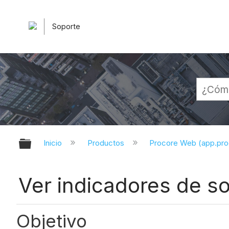
Soporte
Expandir/contraer jerarquía globa
Inicio
Productos
Procore Web (app.pr
Ver indicadores de so
Objetivo