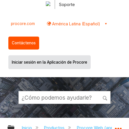
Soporte
procore.com
América Latina (Español)
Contáctenos
Iniciar sesión en la Aplicación de Procore
Expandir/contraer jerarquía global
Ex
Inicio
Productos
Procore Web (app.proco