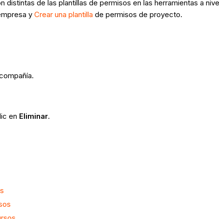
on distintas de las plantillas de permisos en las herramientas a 
empresa y
Crear una plantilla
de permisos de proyecto.
 compañía.
lic en
Eliminar
.
os
rsos
ursos