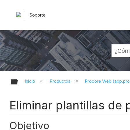
Soporte
Expandir/contraer jerarquía globa
Inicio
Productos
Procore Web (app.pr
Eliminar plantillas de
Objetivo