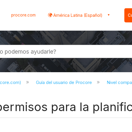
procore.com
América Latina (Español)
C
l
ocore.com)
Guía del usuario de Procore
Nivel compa
 permisos para la planif