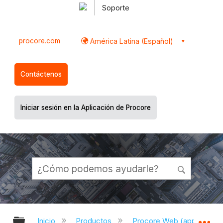
Soporte
procore.com
América Latina (Español)
Contáctenos
Iniciar sesión en la Aplicación de Procore
Expandir/contraer jerarquía global
Ex
Inicio
Productos
Procore Web (app.proco