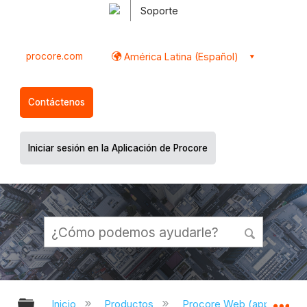
Soporte
procore.com
América Latina (Español)
Contáctenos
Iniciar sesión en la Aplicación de Procore
Expandir/contraer jerarquía global
Ex
Inicio
Productos
Procore Web (app.proco