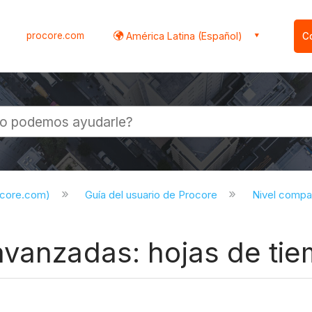
procore.com
América Latina (Español)
C
l
ocore.com)
Guía del usuario de Procore
Nivel compa
avanzadas: hojas de tie