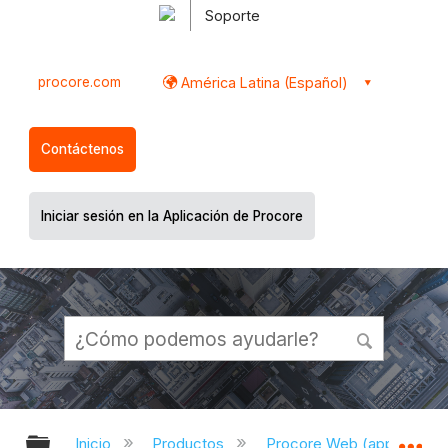
Soporte
procore.com
América Latina (Español)
Contáctenos
Iniciar sesión en la Aplicación de Procore
Expandir/contraer jerarquía global
Ex
Inicio
Productos
Procore Web (app.proco