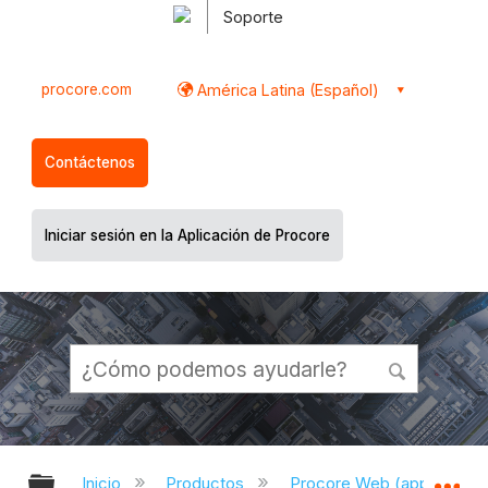
Soporte
procore.com
América Latina (Español)
Contáctenos
Iniciar sesión en la Aplicación de Procore
Expandir/contraer jerarquía global
Ex
Inicio
Productos
Procore Web (app.proco