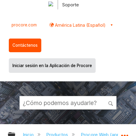
Soporte
procore.com
América Latina (Español)
Contáctenos
Iniciar sesión en la Aplicación de Procore
Expandir/contraer jerarquía global
Ex
Inicio
Productos
Procore Web (app.proco