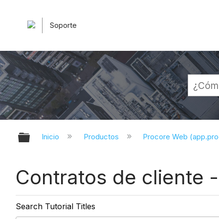
Soporte
Expandir/contraer jerarquía globa
Inicio
Productos
Procore Web (app.pr
Contratos de cliente -
Search Tutorial Titles