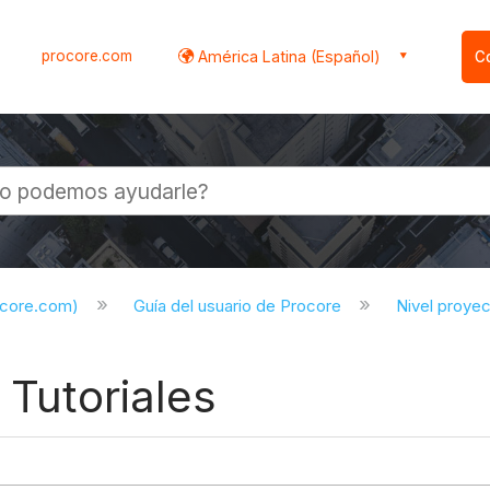
procore.com
América Latina (Español)
C
l
ocore.com)
Guía del usuario de Procore
Nivel proye
 Tutoriales