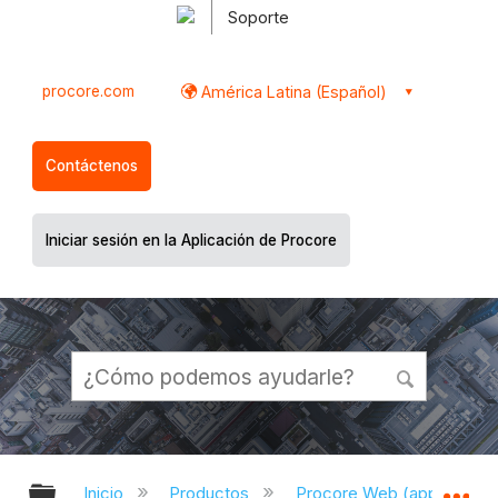
Soporte
procore.com
América Latina (Español)
Contáctenos
Iniciar sesión en la Aplicación de Procore
Expandir/contraer jerarquía global
Ex
Inicio
Productos
Procore Web (app.proco