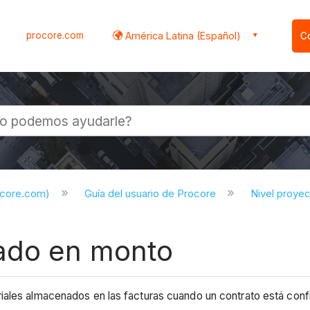
procore.com
América Latina (Español)
C
l
ocore.com)
Guía del usuario de Procore
Nivel proye
sado en monto
iales almacenados en las facturas cuando un contrato está con