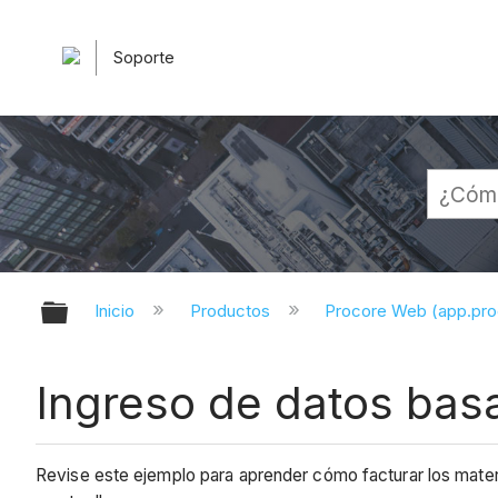
Soporte
Expandir/contraer jerarquía globa
Inicio
Productos
Procore Web (app.pr
Ingreso de datos ba
Revise este ejemplo para aprender cómo facturar los mater