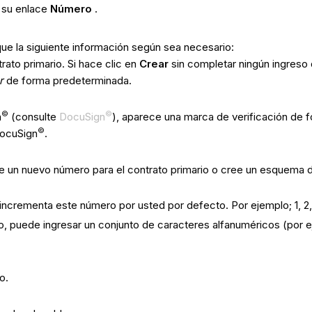
n su enlace
Número
.
que la siguiente información según sea necesario:
rato primario. Si hace clic en
Crear
sin completar ningún ingreso 
r
de forma predeterminada.
©
©
n
(consulte
DocuSign
), aparece una marca de verificación de f
©
 DocuSign
.
e un nuevo número para el contrato primario o cree un esquema d
e incrementa este número por usted por defecto. Por ejemplo; 1, 2
, puede ingresar un conjunto de caracteres alfanuméricos (por 
o.