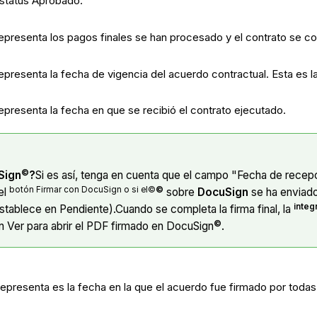
estatus Aprobado.
 representa los pagos finales se han procesado y el contrato se c
representa la fecha de vigencia del acuerdo contractual. Esta es l
representa la fecha en que se recibió el contrato ejecutado.
©
Sign
?
Si es así, tenga en cuenta que el campo "Fecha de recep
botón Firmar con DocuSign o si el©
©
el
sobre
DocuSign
se ha enviado 
integ
establece en Pendiente).Cuando se completa la firma final, la
©
en Ver para abrir el PDF firmado en DocuSign
.
 representa es la fecha en la que el acuerdo fue firmado por todas