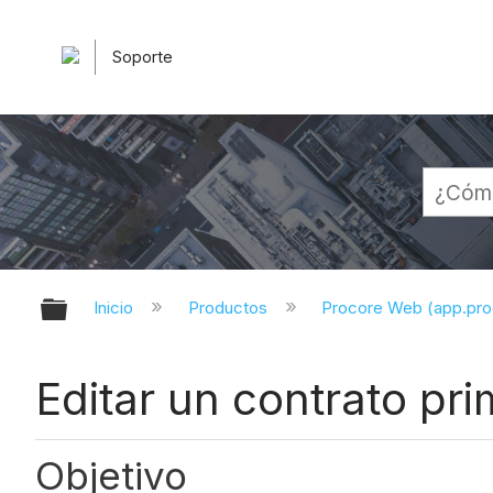
Soporte
Expandir/contraer jerarquía globa
Inicio
Productos
Procore Web (app.pr
Editar un contrato pri
Objetivo