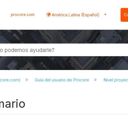
procore.com
América Latina (Español)
C
l
ocore.com)
Guía del usuario de Procore
Nivel proye
mario