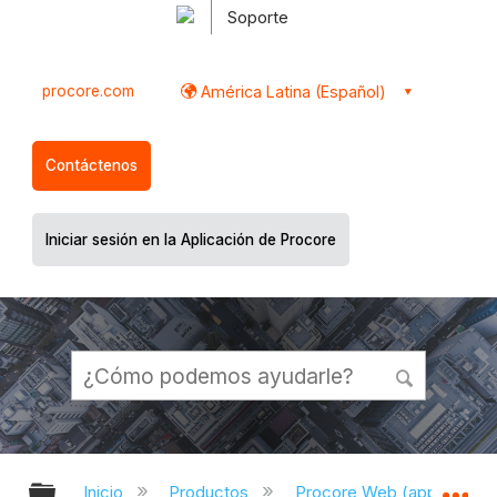
Soporte
procore.com
América Latina (Español)
Contáctenos
Iniciar sesión en la Aplicación de Procore
Expandir/contraer jerarquía global
Ex
Inicio
Productos
Procore Web (app.proco