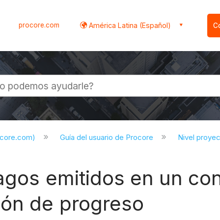
procore.com
América Latina (Español)
C
l
ocore.com)
Guía del usuario de Procore
Nivel proye
Pagos emitidos en un co
ión de progreso