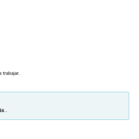
 trabajar.
ás
.