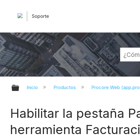
Soporte
Expandir/contraer jerarquía globa
Inicio
Productos
Procore Web (app.pr
Habilitar la pestaña 
herramienta Facturac