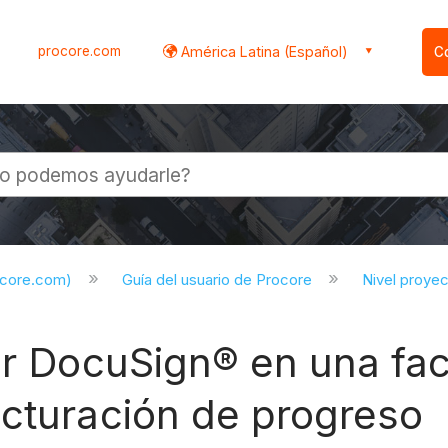
procore.com
América Latina (Español)
C
l
ocore.com)
Guía del usuario de Procore
Nivel proye
ar DocuSign® en una fac
acturación de progreso