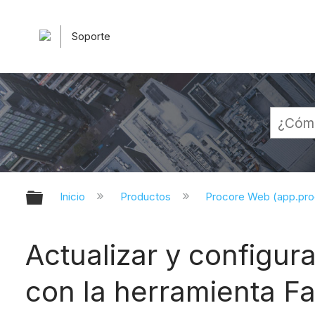
Soporte
Expandir/contraer jerarquía globa
Inicio
Productos
Procore Web (app.pr
Actualizar y configur
con la herramienta F