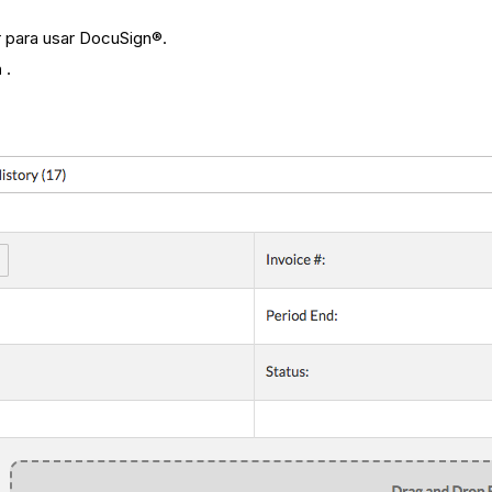
ar para usar DocuSign®.
n
.