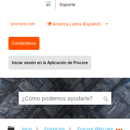
Soporte
procore.com
América Latina (Español)
Contáctenos
Iniciar sesión en la Aplicación de Procore
Expandir/contraer jerarquía global
Ex
Inicio
Productos
Procore Web (app.proco