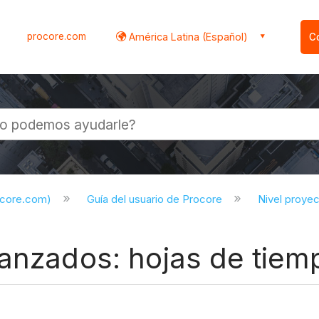
procore.com
América Latina (Español)
C
l
ocore.com)
Guía del usuario de Procore
Nivel proye
anzados: hojas de tiemp