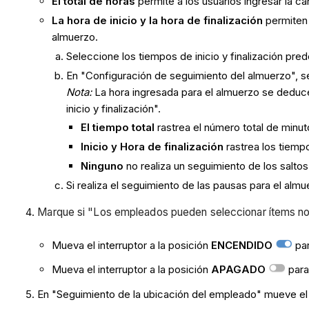
El total de horas
permite a los usuarios ingresar la ca
La hora de inicio y la hora de finalización
permiten 
almuerzo.
Seleccione los tiempos de inicio y finalización pre
En "Configuración de seguimiento del almuerzo", sel
Nota:
La hora ingresada para el almuerzo se deduce 
inicio y finalización".
El tiempo total
rastrea el número total de minu
Inicio y Hora de finalización
rastrea los tiem
Ninguno
no realiza un seguimiento de los saltos
Si realiza el seguimiento de las pausas para el alm
Marque si "Los empleados pueden seleccionar ítems no
Mueva el interruptor a la posición
ENCENDIDO
par
Mueva el interruptor a la posición
APAGADO
para
En "Seguimiento de la ubicación del empleado" mueve el i