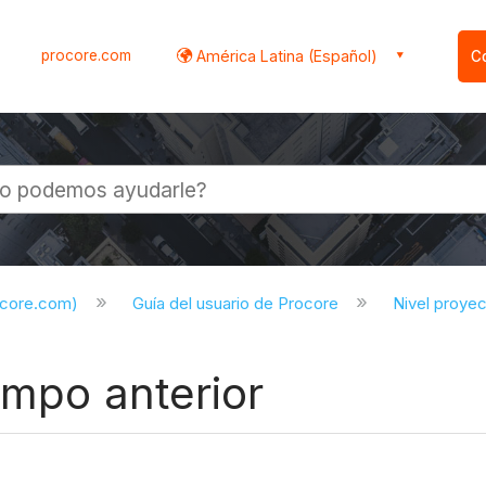
procore.com
América Latina (Español)
C
l
ocore.com)
Guía del usuario de Procore
Nivel proye
empo anterior