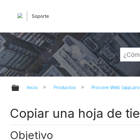
Soporte
Expandir/contraer jerarquía globa
Inicio
Productos
Procore Web (app.pr
Copiar una hoja de ti
Objetivo