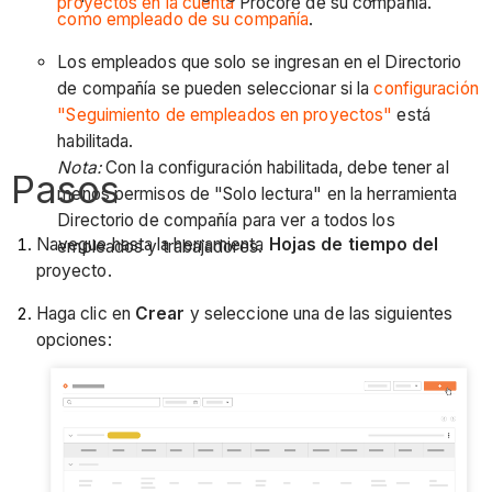
proyectos en la cuenta
Procore de su compañía.
como empleado de su compañía
.
Los empleados que solo se ingresan en el Directorio
de compañía se pueden seleccionar si la
configuración
"Seguimiento de empleados en proyectos"
está
habilitada.
Nota:
Con la configuración habilitada, debe tener al
Pasos
menos permisos de "Solo lectura" en la herramienta
Directorio de compañía para ver a todos los
Navegue hasta la herramienta
Hojas de tiempo del
empleados y trabajadores.
proyecto.
Haga clic en
Crear
y seleccione una de las siguientes
opciones: