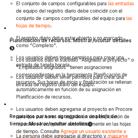
El conjunto de campos configurables para
las entradas
de equipo del registro diario debe coincidir con el
conjunto de campos configurables del equipo para
las
hojas de tiempo
.
El registro diario debe estar abierto y no marcado
Planificación de recursos.
Mostrar/ocultar detalles
como "Completo".
Los usuarios deben tener permisos para crear una
Los usuarios bajo el subtítulo "Asignado al proyecto" o
entrada de tarjeta horaria.
"Empleados asignados" tienen asignaciones
correspondientes en la herramienta Planificación de
Los usuarios deben tener permisos para crear una
recursos. Sus horas de inicio y finalización se rellenan
entrada de registro diario del equipo.
automáticamente en función de su asignación en
Planificación de recursos.
Los usuarios deben agregarse al proyecto en Procore
Requisitos para ser agregados a una Hoja de
para que sus horas de asignación de planificación de
tiempo
.
Mostrar/ocultar detalles
recursos se completen automáticamente en las hojas
de tiempo. Consulte
Agregar un usuario existente a
La persona debe agregarse al directorio y
marcarse