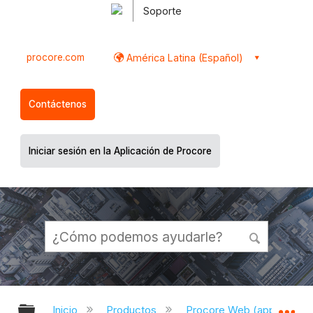
Soporte
procore.com
América Latina (Español)
Contáctenos
Iniciar sesión en la Aplicación de Procore
Expandir/contraer jerarquía global
Ex
Inicio
Productos
Procore Web (app.proco