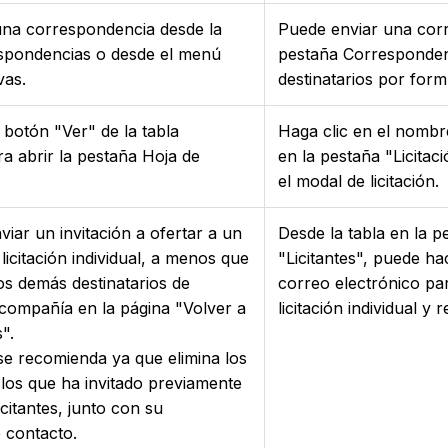
una correspondencia desde la
Puede enviar una cor
spondencias o desde el menú
pestaña Corresponden
vas.
destinatarios por formu
 botón "Ver" de la tabla
Haga clic en el nombre 
ra abrir la pestaña Hoja de
en la pestaña "Licitaci
el modal de licitación.
iar un invitación a ofertar a un
Desde la tabla en la p
 licitación individual, a menos que
"Licitantes", puede ha
los demás destinatarios de
correo electrónico par
a compañía en la página "Volver a
licitación individual y 
s".
e recomienda ya que elimina los
a los que ha invitado previamente
licitantes, junto con su
 contacto.