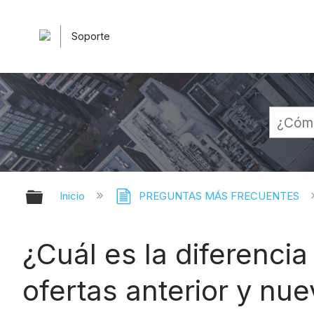
Soporte
Expandir/contraer jerarquía globa
Inicio
PREGUNTAS MÁS FRECUENTES
¿Cuál es la diferencia
ofertas anterior y nue