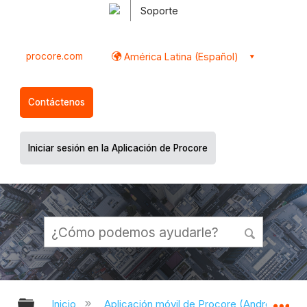
Soporte
procore.com
América Latina (Español)
Contáctenos
Iniciar sesión en la Aplicación de Procore
Expandir/contraer jerarquía global
Ex
Inicio
Aplicación móvil de Procore (Android)