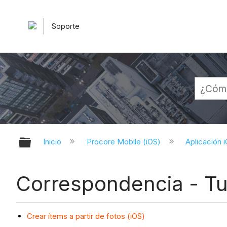
Soporte
Expandir/contraer jerarquía globa
Inicio
Procore Mobile (iOS)
Aplicación 
Correspondencia - Tut
Crear ítems a partir de fotos (iOS)