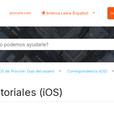
procore.com
América Latina (Español)
C
l
iOS de Procore: Guía del usuario
Correspondencia (iOS)
oriales (iOS)