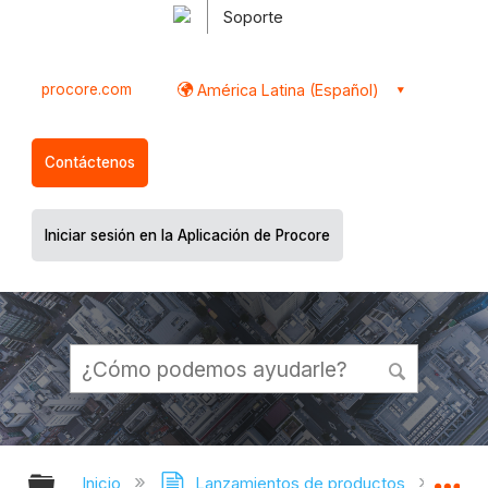
Soporte
procore.com
América Latina (Español)
Contáctenos
Iniciar sesión en la Aplicación de Procore
Expandir/contraer jerarquía global
Ex
Inicio
Lanzamientos de productos
Nota