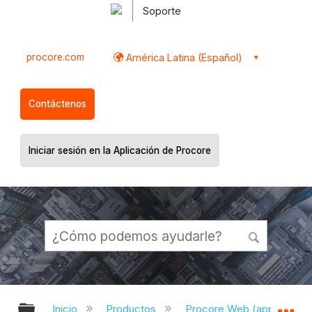
Soporte
procore.com
América Latina (Español)
Contáctenos
Iniciar sesión en la Aplicación de Procore
Expandir/contraer jerarquía global
Ex
Inicio
Productos
Procore Web (app.proco