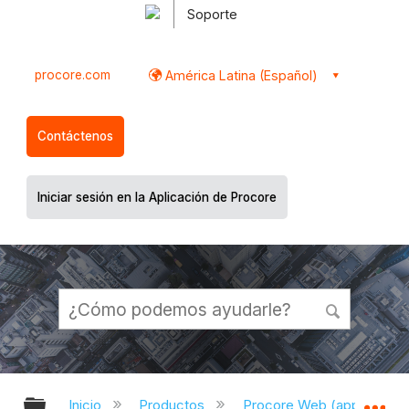
Soporte
procore.com
América Latina (Español)
Contáctenos
Iniciar sesión en la Aplicación de Procore
Expandir/contraer jerarquía global
Ex
Inicio
Productos
Procore Web (app.proco