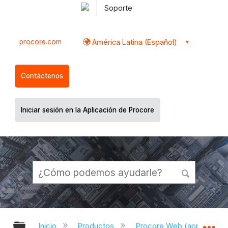
Soporte
procore.com
América Latina (Español)
Contáctenos
Iniciar sesión en la Aplicación de Procore
Expandir/contraer jerarquía global
Ex
Inicio
Productos
Procore Web (app.proco